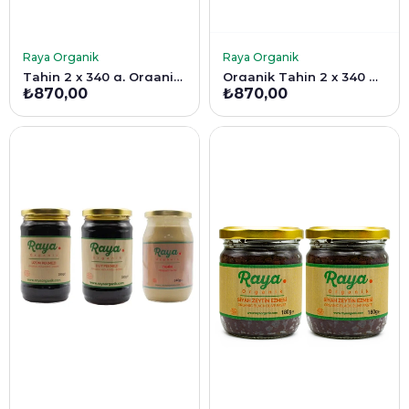
SEPETE EKLE
SEPETE EKLE
Raya Organik
Raya Organik
Tahin 2 x 340 g, Organik Dut Pekmezi 2 x 380 g Set
Organik Tahin 2 x 340 g, Organik Üzüm Pekmezi 2 x 380 g Set
₺870,00
₺870,00