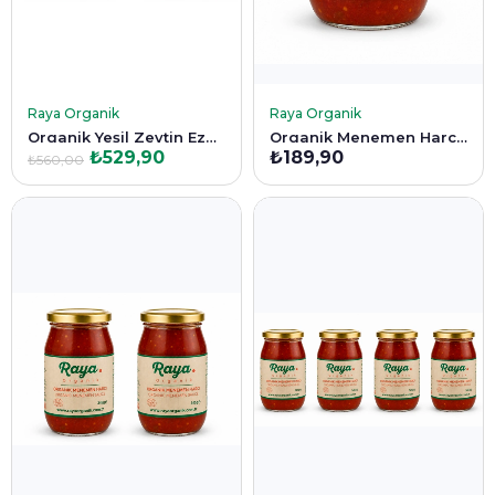
SEPETE EKLE
SEPETE EKLE
Raya Organik
Raya Organik
Organik Yeşil Zeytin Ezmesi 2'li Paket (2 x 180 gr)
Organik Menemen Harcı 345 gr – Kahvaltılık Menemen Sosu
₺529,90
₺189,90
₺560,00