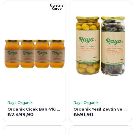
Ücretsiz
Kargo
SEPETE EKLE
SEPETE EKLE
Raya Organik
Raya Organik
Organik Çiçek Balı 4'lü Set (460 g x 4)
Organik Yeşil Zeytin ve Siyah Zeytin 2'li Set 500 cc
₺2.499,90
₺591,90