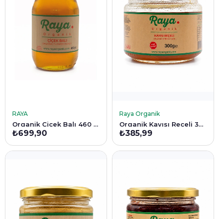
SEPETE EKLE
SEPETE EKLE
RAYA
Raya Organik
Organik Çiçek Balı 460 Gr
Organik Kayısı Reçeli 300 g
₺699,90
₺385,99