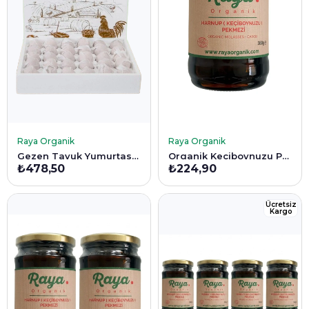
SEPETE EKLE
SEPETE EKLE
Raya Organik
Raya Organik
Gezen Tavuk Yumurtası 30'lu
Organik Keçiboynuzu Pekmezi 380 gr
₺478,50
₺224,90
Ücretsiz
Kargo