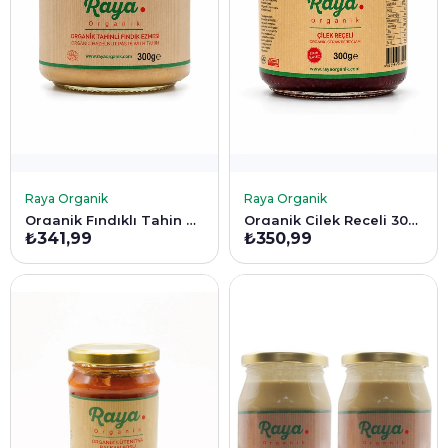
SEPETE EKLE
SEPETE EKLE
Raya Organik
Raya Organik
Organik Fındıklı Tahin Karışımı 300 g
Organik Çilek Reçeli 300 g
₺341,99
₺350,99