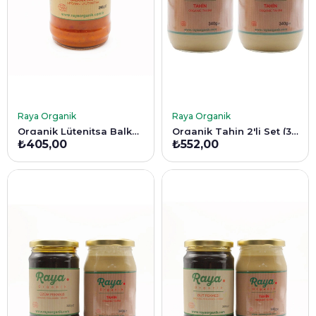
SEPETE EKLE
SEPETE EKLE
Raya Organik
Raya Organik
Organik Lütenitsa Balkan Sosu - 290g
Organik Tahin 2'li Set (340 gr * 2)
₺405,00
₺552,00