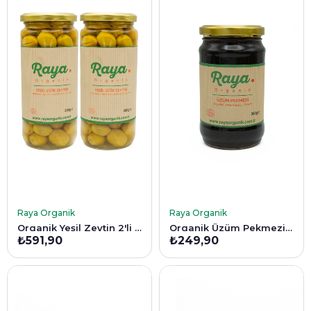
SEPETE EKLE
SEPETE EKLE
Raya Organik
Raya Organik
Organik Yeşil Zeytin 2'li Set (500 cc x 2)
Organik Üzüm Pekmezi 380 gr
₺591,90
₺249,90