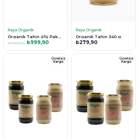
SEPETE EKLE
SEPETE EKLE
Raya Organik
Raya Organik
Organik Tahin 4'lü Paket (340 g x 4)
Organik Tahin 340 g
₺999,90
₺279,90
₺1.102,00
Ücretsiz
Ücretsiz
Kargo
Kargo