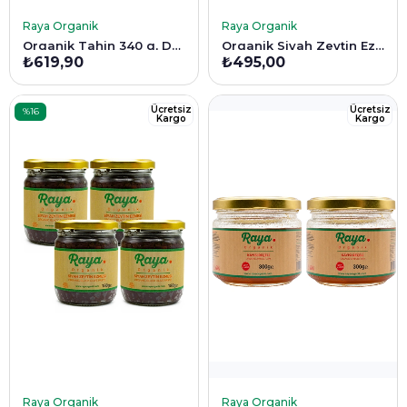
SEPETE EKLE
SEPETE EKLE
Raya Organik
Raya Organik
Organik Tahin 340 g, Dut Pekmezi 300 g, Üzüm Pekmezi 380 g Set
Organik Siyah Zeytin Ezmesi 2'li Set (180 g x 2)
₺619,90
₺495,00
Ücretsiz
Ücretsiz
%16
Kargo
Kargo
İndirim
%16İndirim
SEPETE EKLE
SEPETE EKLE
Raya Organik
Raya Organik