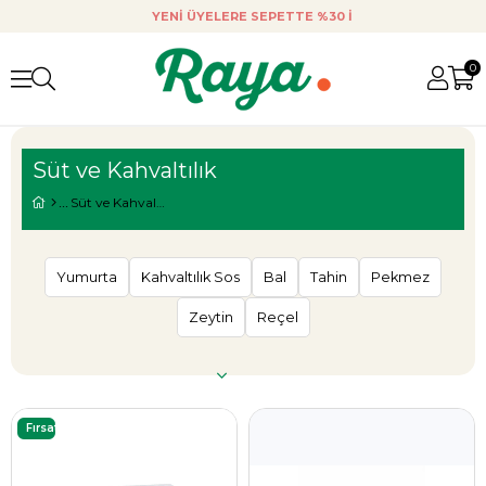
YENI ÜYELERE SEPETTE %30 INDIRIM.
ORGANIK 
0
Süt ve Kahvaltılık
Süt ve Kahvaltılık
Yumurta
Kahvaltılık Sos
Bal
Tahin
Pekmez
Zeytin
Reçel
Fırsat
Ürünü