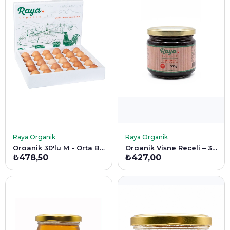
SEPETE EKLE
SEPETE EKLE
Raya Organik
Raya Organik
Organik 30'lu M - Orta Boy Yumurta (53-62 G)
Organik Vişne Reçeli – 300 g
₺478,50
₺427,00