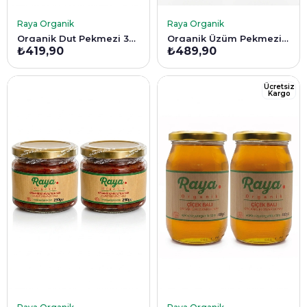
SEPETE EKLE
SEPETE EKLE
Raya Organik
Raya Organik
Organik Dut Pekmezi 380 Gr x 2'li Ekonomik Paket
Organik Üzüm Pekmezi 380 Gr x 2'li Avantajlı Paket
₺419,90
₺489,90
Ücretsiz
Kargo
SEPETE EKLE
SEPETE EKLE