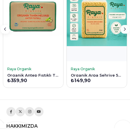
SEPETE EKLE
SEPETE EKLE
Raya Organik
Raya Organik
Organik Antep Fıstıklı Tahin Helvası 200 Gr
Organik Arpa Şehriye 500 g
₺359,90
₺149,90
HAKKIMIZDA