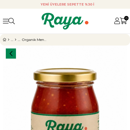
YENI ÜYELERE SEPETTE %30 INDIRIM.
ORGANIK 
0
Organik Menemen Harcı 345 gr – Kahvaltılık Menemen Sosu