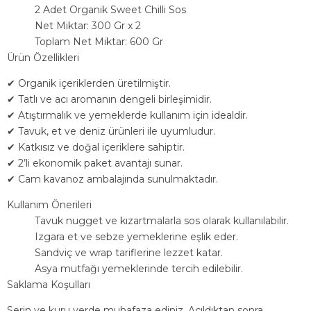
2 Adet Organik Sweet Chilli Sos
Net Miktar: 300 Gr x 2
Toplam Net Miktar: 600 Gr
Ürün Özellikleri
✔ Organik içeriklerden üretilmiştir.
✔ Tatlı ve acı aromanın dengeli birleşimidir.
✔ Atıştırmalık ve yemeklerde kullanım için idealdir.
✔ Tavuk, et ve deniz ürünleri ile uyumludur.
✔ Katkısız ve doğal içeriklere sahiptir.
✔ 2’li ekonomik paket avantajı sunar.
✔ Cam kavanoz ambalajında sunulmaktadır.
Kullanım Önerileri
Tavuk nugget ve kızartmalarla sos olarak kullanılabilir.
Izgara et ve sebze yemeklerine eşlik eder.
Sandviç ve wrap tariflerine lezzet katar.
Asya mutfağı yemeklerinde tercih edilebilir.
Saklama Koşulları
Serin ve kuru yerde muhafaza ediniz. Açıldıktan sonra