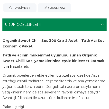
TAVSIYE ET
YORUM YAZ
ÜRÜN ÖZELLIKLERI
Organik Sweet Chilli Sos 300 Gr x 2 Adet – Tatlı Acı Sos
Ekonomik Paket
Tatlı ve acının mükemmel uyumunu sunan Organik
Sweet Chilli Sos, yemeklerinize eşsiz bir lezzet katmak
için hazırlandı.
Organik biberlerden elde edilen bu özel sos; özellikle Asya
mutfağı esintili tariflerde, atıştırmalıklarda ve ana yemeklerde
yoğun olarak tercih edilir. Dengeli tatlı-acı aromasıyla hem
yetişkinlerin hem de sos severlerin favorisi olmaya adaydır.
Avantajlı 2’li paket ile uzun süreli kullanım imkânı sunar.
Paket İçeriği