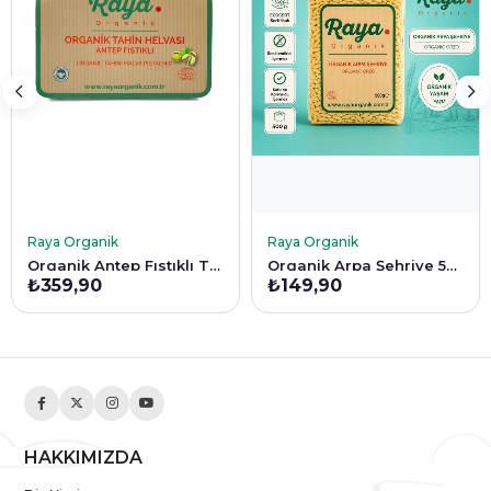
SEPETE EKLE
SEPETE EKLE
Raya Organik
Raya Organik
Organik Antep Fıstıklı Tahin Helvası 200 Gr
Organik Arpa Şehriye 500 g
₺359,90
₺149,90
HAKKIMIZDA