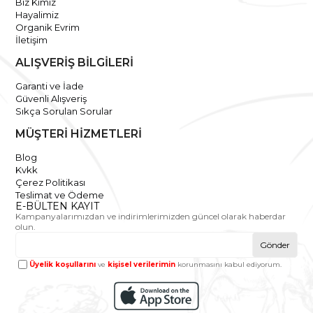
Biz Kimiz
Hayalimiz
Organik Evrim
İletişim
ALIŞVERİŞ BİLGİLERİ
Garanti ve İade
Güvenli Alışveriş
Sıkça Sorulan Sorular
MÜŞTERİ HİZMETLERİ
Blog
Kvkk
Çerez Politikası
Teslimat ve Ödeme
E-BÜLTEN KAYIT
Kampanyalarımızdan ve indirimlerimizden güncel olarak haberdar
olun.
Gönder
Üyelik koşullarını
ve
kişisel verilerimin
korunmasını kabul ediyorum.