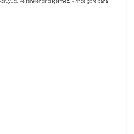
i, koruyucu ve renklendirici içermez. Pirince göre daha