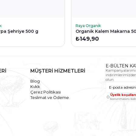
KLE
SEPETE EKLE
k
Raya Organik
pa Şehriye 500 g
Organik Kalem Makarna 5
₺149,90
E-BÜLTEN KA
ERİ
MÜŞTERİ HİZMETLERİ
Kampanyalarımı
indirimlerimizde
olun.
Blog
Kvkk
Çerez Politikası
Üyelik koşulları
Teslimat ve Ödeme
korunmasını kab