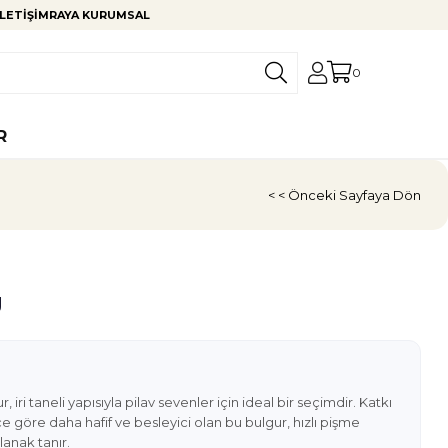
LETIŞIM
RAYA KURUMSAL
0
R
< < Önceki Sayfaya Dön
g
ri taneli yapısıyla pilav sevenler için ideal bir seçimdir. Katkı
 göre daha hafif ve besleyici olan bu bulgur, hızlı pişme
lanak tanır.