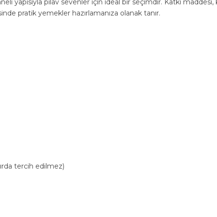
neli yapısıyla pilav sevenler için ideal bir seçimdir. Katkı maddes
yesinde pratik yemekler hazırlamanıza olanak tanır.
sırda tercih edilmez)