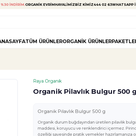
%30 INDIRIM.
ORGANIK EVRIM
HAYALIMIZ
BIZ KIMIZ
444 02 63
WHATSAPP I
ANASAYFA
TÜM ÜRÜNLER
ORGANIK ÜRÜNLER
PAKETLE
Raya Organik
Organik Pilavlık Bulgur 500 
Organik Pilavlık Bulgur 500 g
Organik durum buğdayından üretilen pilavlık bulgur, i
maddesi, koruyucu ve renklendirici içermez. Pirince
özelliği sayesinde pratik yemekler hazırlamanıza o