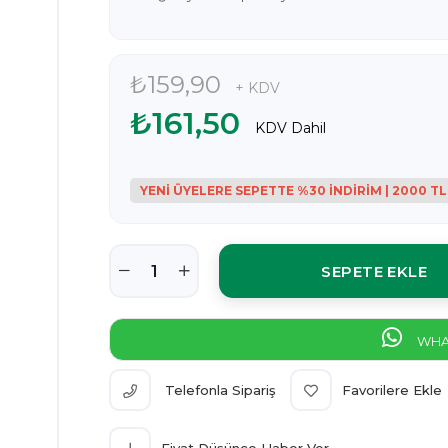
₺159,90
+ KDV
₺161,50
KDV Dahil
WHAT
Telefonla Sipariş
Favorilere Ekle