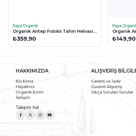
SEPETE EKLE
SEPETE E
Raya Organik
Raya Organi
Organik Antep Fıstıklı Tahin Helvası 200 Gr
Organik Ar
₺359,90
₺149,90
HAKKIMIZDA
ALIŞVERİŞ BİLGİL
Biz Kimiz
Garanti ve İade
Hayalimiz
Güvenli Alışveriş
Organik Evrim
Sıkça Sorulan Sorular
İletişim
Takipte Kal