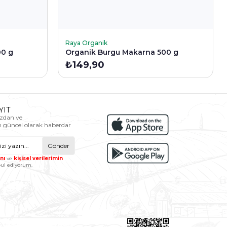
SEPETE EKLE
Raya Organik
00 g
Organik Burgu Makarna 500 g
₺149,90
YIT
zdan ve
n güncel olarak haberdar
Gönder
nı
ve
kişisel verilerimin
ul ediyorum.