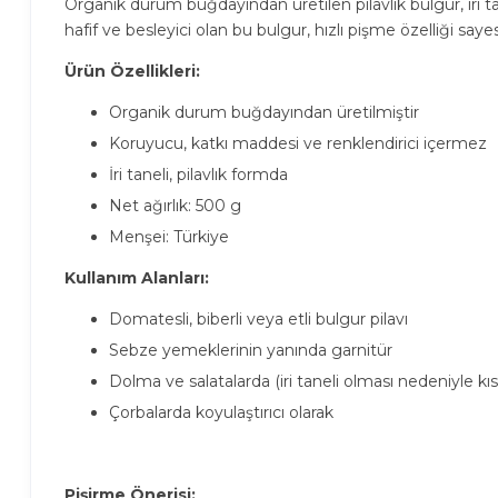
Organik durum buğdayından üretilen pilavlık bulgur, iri ta
hafif ve besleyici olan bu bulgur, hızlı pişme özelliği sa
Ürün Özellikleri:
Organik durum buğdayından üretilmiştir
Koruyucu, katkı maddesi ve renklendirici içermez
İri taneli, pilavlık formda
Net ağırlık: 500 g
Menşei: Türkiye
Kullanım Alanları:
Domatesli, biberli veya etli bulgur pilavı
Sebze yemeklerinin yanında garnitür
Dolma ve salatalarda (iri taneli olması nedeniyle kı
Çorbalarda koyulaştırıcı olarak
Pişirme Önerisi: