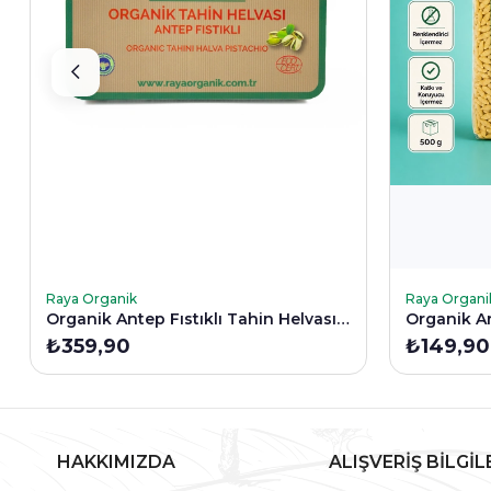
SEPETE EKLE
SEPETE E
Raya Organik
Raya Organi
Organik Antep Fıstıklı Tahin Helvası 200 Gr
Organik Ar
₺359,90
₺149,90
HAKKIMIZDA
ALIŞVERİŞ BİLGİL