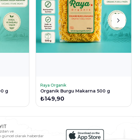
SEPETE EKLE
Raya Organik
00 g
Organik Burgu Makarna 500 g
₺149,90
YIT
zdan ve
n güncel olarak haberdar