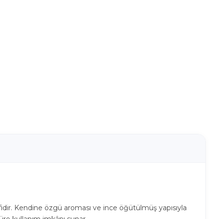
natifidir. Kendine özgü aroması ve ince öğütülmüş yapısıyla
süre kullanım imkânı sunar.