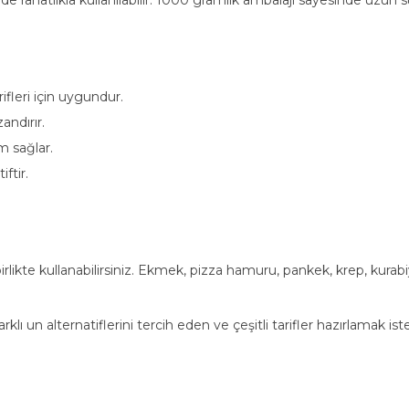
ifleri için uygundur.
andırır.
m sağlar.
ftir.
irlikte kullanabilirsiniz. Ekmek, pizza hamuru, pankek, krep, kur
rklı un alternatiflerini tercih eden ve çeşitli tarifler hazırlamak ist