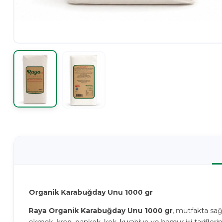
Organik Karabuğday Unu 1000 gr
Raya Organik Karabuğday Unu 1000 gr
, mutfakta sağl
ekmek, krep, pankek, kek, kurabiye ve hamur işi tariflerin