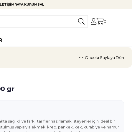
LETIŞIM
RAYA KURUMSAL
0
R
< < Önceki Sayfaya Dön
0 gr
kta sağlıklı ve farklı tarifler hazırlamak isteyenler için ideal bir
ğütülmüş yapısıyla ekmek, krep, pankek, kek, kurabiye ve hamur