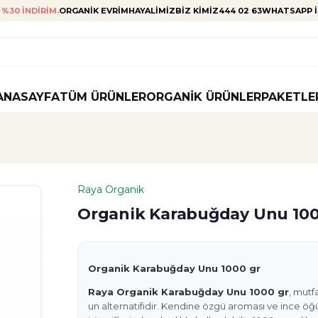
%30 INDIRIM.
ORGANIK EVRIM
HAYALIMIZ
BIZ KIMIZ
444 02 63
WHATSAPP I
ANASAYFA
TÜM ÜRÜNLER
ORGANIK ÜRÜNLER
PAKETLE
Raya Organik
Organik Karabuğday Unu 100
Organik Karabuğday Unu 1000 gr
Raya Organik Karabuğday Unu 1000 gr
, mutfa
un alternatifidir. Kendine özgü aroması ve ince ö