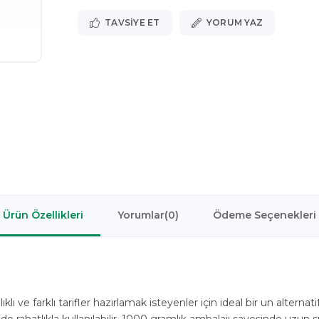
TAVSIYE ET
YORUM YAZ
Ürün Özellikleri
Yorumlar
(0)
Ödeme Seçenekleri
ıklı ve farklı tarifler hazırlamak isteyenler için ideal bir un alter
de rahatlıkla kullanılabilir. 1000 gramlık ambalajı sayesinde uzun 