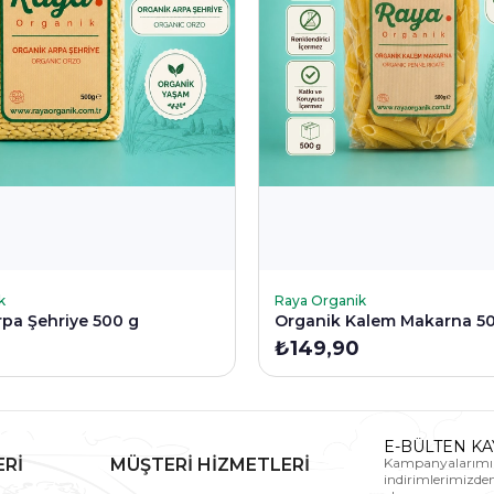
KLE
SEPETE EKLE
k
Raya Organik
pa Şehriye 500 g
Organik Kalem Makarna 5
₺149,90
E-BÜLTEN KA
ERİ
MÜŞTERİ HİZMETLERİ
Kampanyalarımı
indirimlerimizde