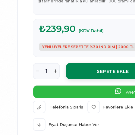
işi tariflerinde rahatlıkla kullanılabilir. 1000 gram
₺239,90
(KDV Dahil)
WHAT
Telefonla Sipariş
Favorilere Ekle
Fiyat Düşünce Haber Ver