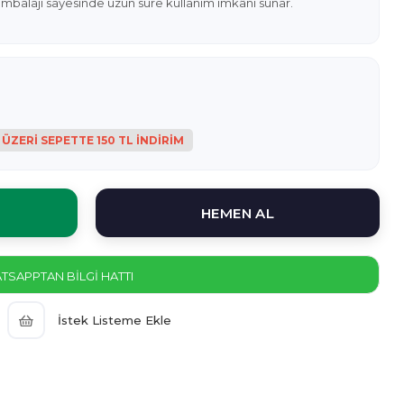
lık ambalajı sayesinde uzun süre kullanım imkânı sunar.
SAPPTAN BİLGİ HATTI
İstek Listeme Ekle