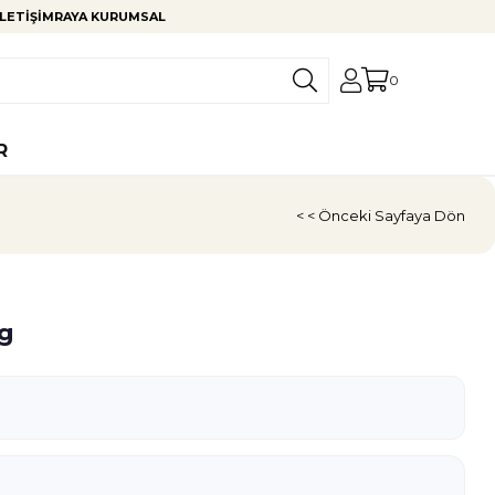
LETIŞIM
RAYA KURUMSAL
0
R
< < Önceki Sayfaya Dön
 g