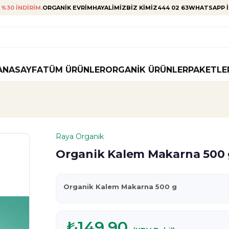
%30 INDIRIM.
ORGANIK EVRIM
HAYALIMIZ
BIZ KIMIZ
444 02 63
WHATSAPP I
ANASAYFA
TÜM ÜRÜNLER
ORGANIK ÜRÜNLER
PAKETLE
Raya Organik
Organik Kalem Makarna 500
Organik Kalem Makarna 500 g
₺149,90