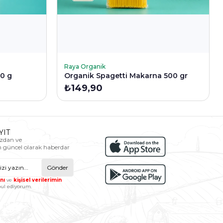
SEPETE EKLE
Raya Organik
0 g
Organik Spagetti Makarna 500 gr
₺149,90
YIT
zdan ve
n güncel olarak haberdar
Gönder
nı
ve
kişisel verilerimin
ul ediyorum.