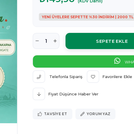
(KDV Dahil)
WHAT
Telefonla Sipariş
Favorilere Ekle
Fiyat Düşünce Haber Ver
TAVSIYE ET
YORUM YAZ