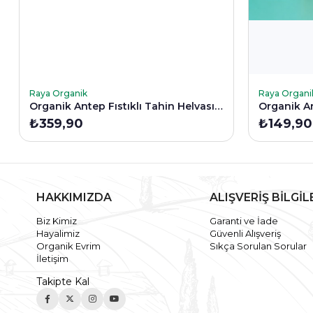
SEPETE EKLE
SEPETE E
Raya Organik
Raya Organi
Organik Antep Fıstıklı Tahin Helvası 200 Gr
Organik Ar
₺359,90
₺149,90
HAKKIMIZDA
ALIŞVERİŞ BİLGİL
Biz Kimiz
Garanti ve İade
Hayalimiz
Güvenli Alışveriş
Organik Evrim
Sıkça Sorulan Sorular
İletişim
Takipte Kal