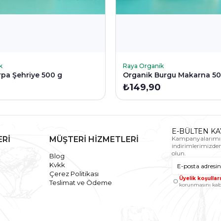
KLE
SEPETE EKLE
k
Raya Organik
pa Şehriye 500 g
Organik Burgu Makarna 50
₺149,90
E-BÜLTEN KA
ERİ
MÜŞTERİ HİZMETLERİ
Kampanyalarımı
indirimlerimizde
olun.
Blog
Kvkk
Çerez Politikası
Üyelik koşulları
Teslimat ve Ödeme
korunmasını kab