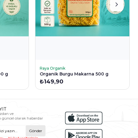
SEPETE EKLE
Raya Organik
00 g
Organik Burgu Makarna 500 g
₺149,90
YIT
zdan ve
n güncel olarak haberdar
Gönder