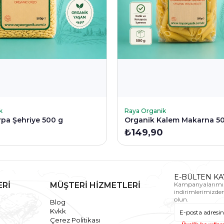
KLE
SEPETE EKLE
k
Raya Organik
pa Şehriye 500 g
Organik Kalem Makarna 5
₺149,90
E-BÜLTEN KA
ERİ
MÜŞTERİ HİZMETLERİ
Kampanyalarımı
indirimlerimizde
olun.
Blog
Kvkk
Çerez Politikası