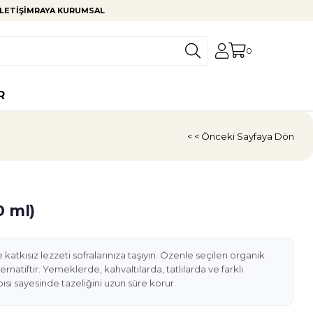
LETIŞIM
RAYA KURUMSAL
0
R
< < Önceki Sayfaya Dön
0 ml)
 katkısız lezzeti sofralarınıza taşıyın. Özenle seçilen organik
ernatiftir. Yemeklerde, kahvaltılarda, tatlılarda ve farklı
pısı sayesinde tazeliğini uzun süre korur.