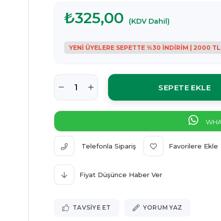
₺325,00
(KDV Dahil)
WHAT
Telefonla Sipariş
Favorilere Ekle
Fiyat Düşünce Haber Ver
TAVSIYE ET
YORUM YAZ