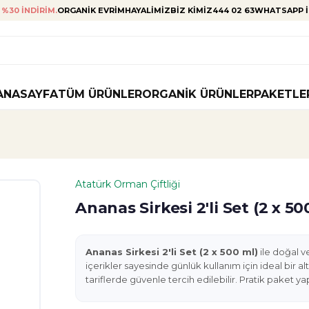
%30 INDIRIM.
ORGANIK EVRIM
HAYALIMIZ
BIZ KIMIZ
444 02 63
WHATSAPP I
ANASAYFA
TÜM ÜRÜNLER
ORGANIK ÜRÜNLER
PAKETLE
Atatürk Orman Çiftliği
Ananas Sirkesi 2'li Set (2 x 50
Ananas Sirkesi 2'li Set (2 x 500 ml)
ile doğal ve
içerikler sayesinde günlük kullanım için ideal bir alt
tariflerde güvenle tercih edilebilir. Pratik paket ya