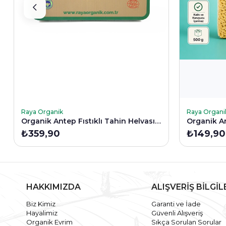
SEPETE EKLE
SEPETE E
Raya Organik
Raya Organi
Organik Antep Fıstıklı Tahin Helvası 200 Gr
Organik Ar
₺359,90
₺149,90
HAKKIMIZDA
ALIŞVERİŞ BİLGİL
Biz Kimiz
Garanti ve İade
Hayalimiz
Güvenli Alışveriş
Organik Evrim
Sıkça Sorulan Sorular